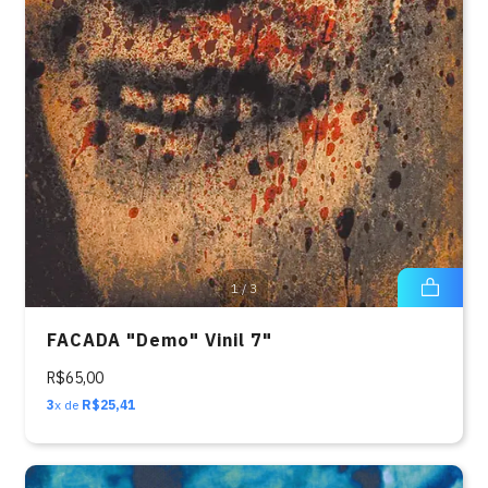
1
/
3
FACADA "Demo" Vinil 7"
R$65,00
3
x de
R$25,41