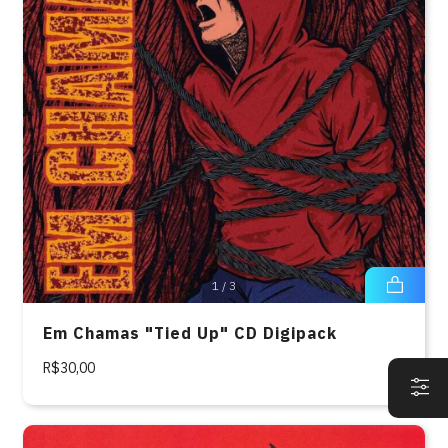
1
/
3
Em Chamas "Tied Up" CD Digipack
R$30,00