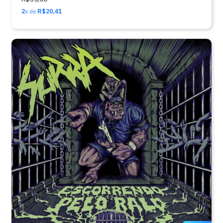
2
x de
R$20,41