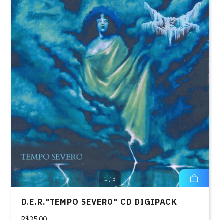
1
/
3
D.E.R."TEMPO SEVERO" CD DIGIPACK
R$35,00