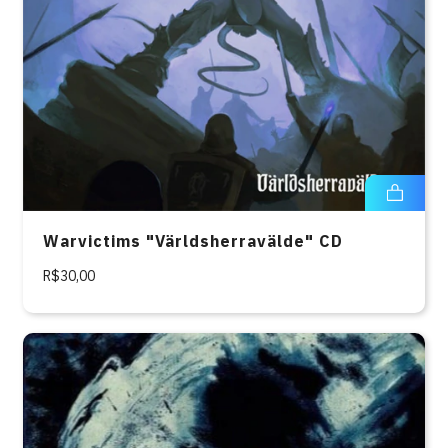
Warvictims "Världsherravälde" CD
R$30,00