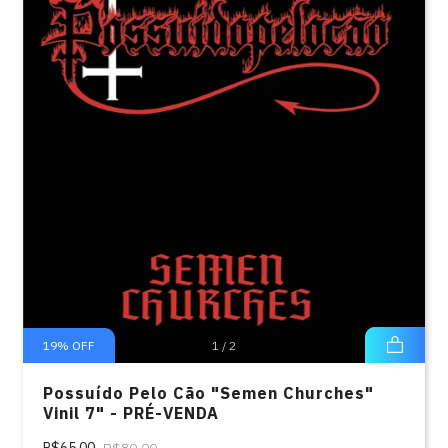
19
%
OFF
1
/
2
Possuído Pelo Cão "Semen Churches"
Vinil 7" - PRÉ-VENDA