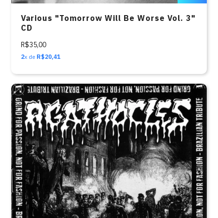
Various "Tomorrow Will Be Worse Vol. 3"
CD
R$35,00
2
x de
R$20,41