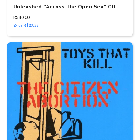
Unleashed "Across The Open Sea" CD
R$40,00
2
x de
R$23,33