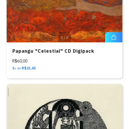
1
/
2
Papangu "Celestial" CD Digipack
R$60,00
3
x de
R$23,45