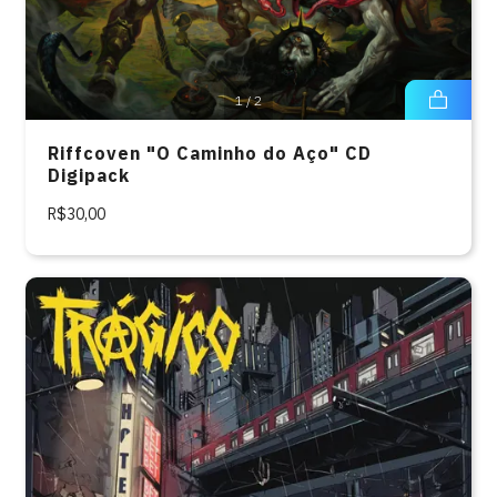
1
/
2
Riffcoven "O Caminho do Aço" CD
Digipack
R$30,00