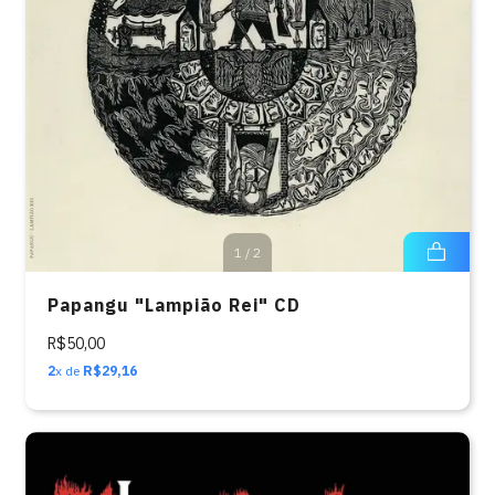
1
/
2
Papangu "Lampião Rei" CD
R$50,00
2
x de
R$29,16