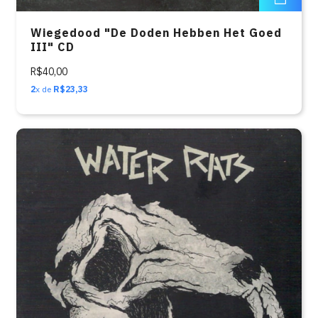
Wiegedood "De Doden Hebben Het Goed
III" CD
R$40,00
2
x de
R$23,33