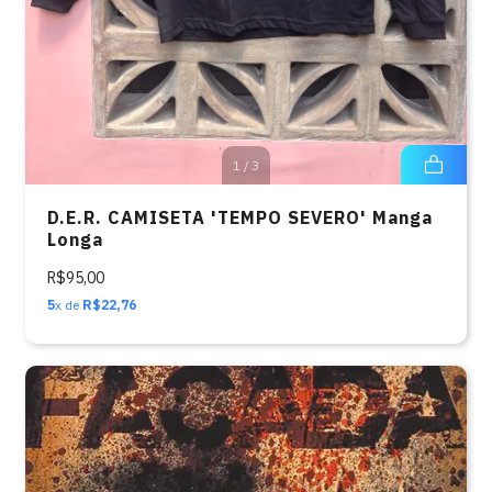
1
/
3
D.E.R. CAMISETA 'TEMPO SEVERO' Manga
Longa
R$95,00
5
x de
R$22,76