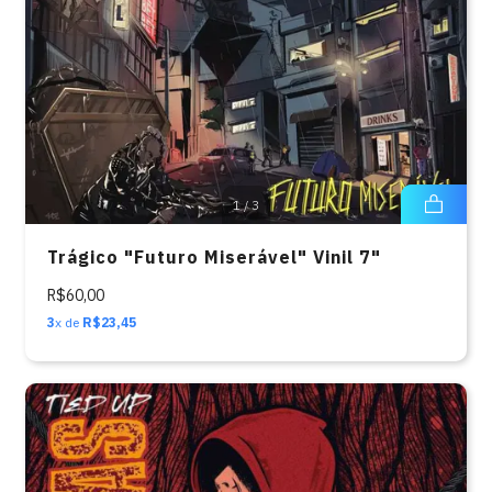
1
/
3
Trágico "Futuro Miserável" Vinil 7"
R$60,00
3
x de
R$23,45