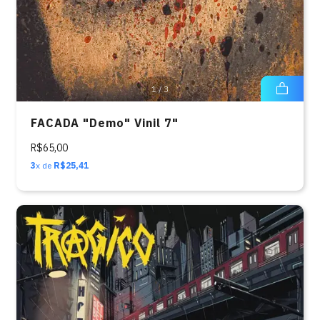
1
/
3
FACADA "Demo" Vinil 7"
R$65,00
3
x de
R$25,41