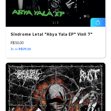
1
/
3
Síndrome Letal "Abya Yala EP" Vinil 7"
R$50,00
2
x de
R$29,16