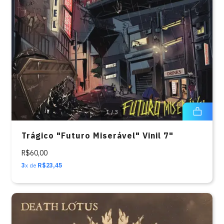
1
/
3
Trágico "Futuro Miserável" Vinil 7"
R$60,00
3
x de
R$23,45