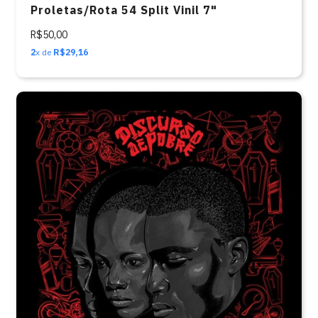
Proletas/Rota 54 Split Vinil 7"
R$50,00
2
x de
R$29,16