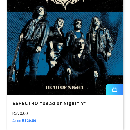
ESPECTRO "Dead of Night" 7"
R$70,00
4
x de
R$20,80