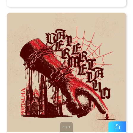
1
/
3