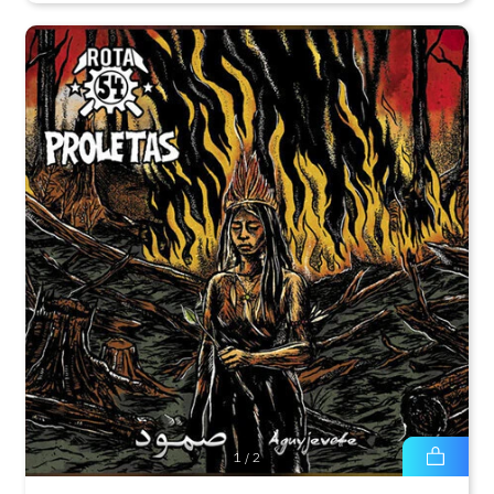
1
/
2