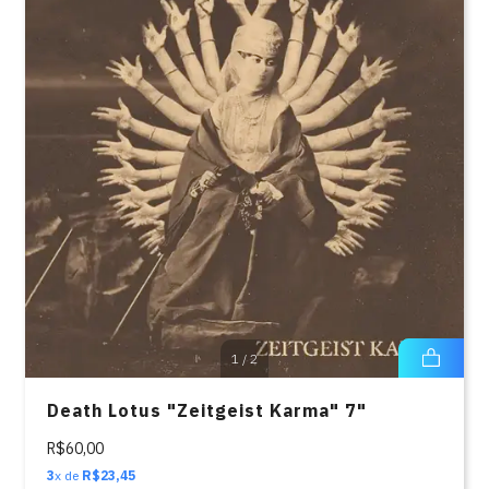
1
/
2
Death Lotus "Zeitgeist Karma" 7"
R$60,00
3
x de
R$23,45